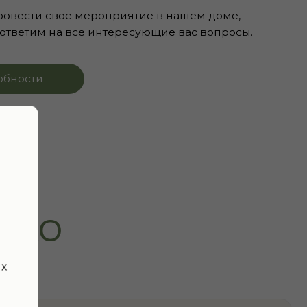
САД
, 29
СТ
ых
я красивыми винтажными
картин.