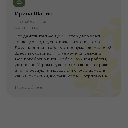
НАВИГАЦИЯ
АДРЕС
О нас
Суздаль, ул
Наши номера
Правила проживания