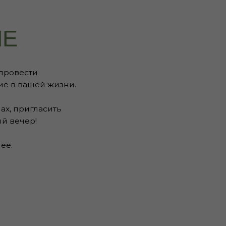
сти
ашей жизни.
игласить
ер!
ИЛИ ПРОВЕ