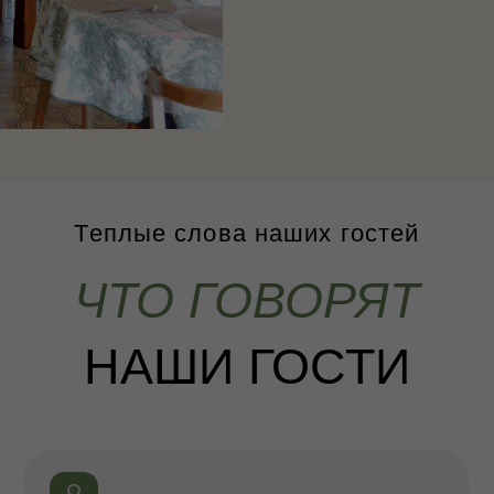
НАШИ ГОСТИ
Ирина Шарина
Рогачев
3 октября, 13:24
24 июля, 14
месяц назад
3 месяца н
Это действительно Дом. Потому что здесь
Останавли
тепло, уютно, вкусно. Каждый уголок этого
и это был 
Дома пропитан любовью, продуман до мелочей.
праздник :
Здесь так красиво, что не хочется уезжать.
домик на 1
Все подобрано в тон, мебель ручной работы,
просторны
уют везде. Утром вкусные домашние завтраки.
и панорамн
Это не бездушный шведский стол, а домашняя
что делае
кашка, сырнички, вкусный кофе. Потрясающе.
Подробн
Подробнее