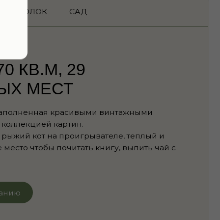
а проигрывателе, теплый и
 почитать книгу, выпить чай с