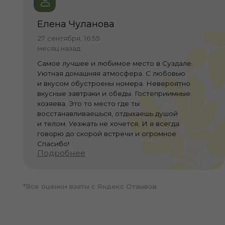
Семейный отель на берегу реки Каменка, близ древних
монастырей и вековых памятников архитектуры