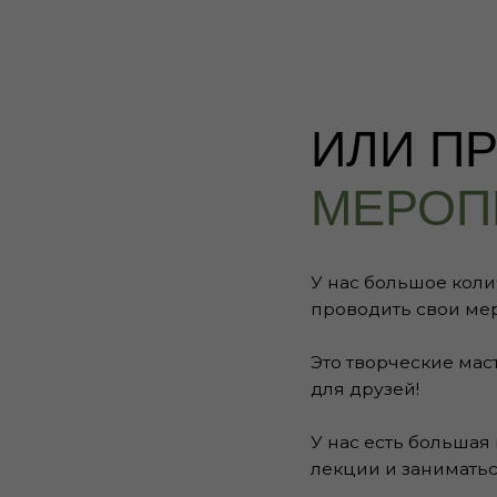
МЕРОПРИЯ
У нас большое количество творч
проводить свои мероприятия в
Это творческие мастер-классы,
для друзей!
У нас есть большая гостиная и 
лекции и заниматься творчество
Если вы мечтаете провести сво
оставьте заявку, мы ответим на
Узнать подробности