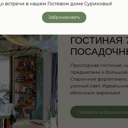
Старинное фортепиано, рыжий кот н
о встречи в нашем Гостевом доме Суриковых!
уютный свет. Идеальное место чтобы
яблочным вареньем.
Забронировать
Перейти к бронированию
Теплые слова наших гостей
ЧТО ГОВОРЯТ