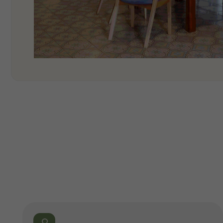
Елена Чуланова
27 сентября, 16:55
месяц назад
Самое лучшее и любимое место в Суздале.
Уютная домашняя атмосфера. С любовью
и вкусом обустроены номера. Невероятно
вкусные завтраки и обеды. Гостеприимные
хозяева. Это то место где ты
восстанавливаешься, отдыхаешь душой
и телом. Уезжать не хочется. И я всегда
говорю до скорой встречи и огромное
Спасибо!
Подробнее
*Все оценки взяты с Яндекс Отзывов