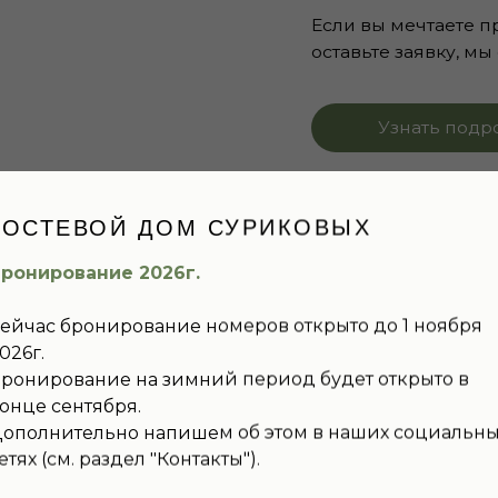
Место проведения мероприятий
АМ У НАС НЕ ТОЛЬКО
ТНО, НО И УДОБНО
ГОСТЕВОЙ ДОМ СУРИКОВЫХ
ПРОСТОРНАЯ И СВЕТЛАЯ ВЕРАНДА
ДЕТСКИЙ УГОЛОК
ронирование 2026г.
ейчас бронирование номеров открыто до 1 ноября
026г.
ГОСТИНАЯ 70 КВ.М
ронирование на зимний период будет открыто в
ПОСАДОЧНЫХ МЕ
онце сентября.
ополнительно напишем об этом в наших социальн
Просторная гостиная, наполненна
етях (см. раздел "Контакты").
предметами и большой коллекцией 