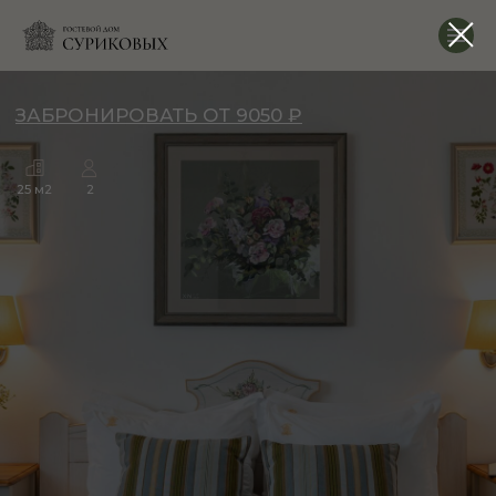
ЗАБРОНИРОВАТЬ ОТ 9050 ₽
25 м2
2
НОМЕР
№2
«ЛЕТНИЙ САД»
Номер «Летний сад» наполнен мягким светом, что
создает атмосферу уюта и спокойствия.