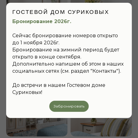
ГОСТЕВОЙ ДОМ СУРИКОВЫХ
Бронирование 2026г.
ЗАБРОНИРУЙТЕ
НОМЕР
ДЛЯ ВАШЕГО
Сейчас бронирование номеров открыто
ЛУЧШЕГО ОТДЫХА
до 1 ноября 2026г.
Бронирование на зимний период будет
Приезжайте к нам в гости! Вас ждут
невероятно уютные номера, красивые виды,
открыто в конце сентября.
вкусная кухня и интересные события в доме!
Дополнительно напишем об этом в наших
социальных сетях (см. раздел "Контакты").
ПОДРОБНЕЕ
До встречи в нашем Гостевом доме
Суриковых!
Забронировать
Семейный отель на берегу реки Каменка, близ древних
монастырей и вековых памятников архитектуры