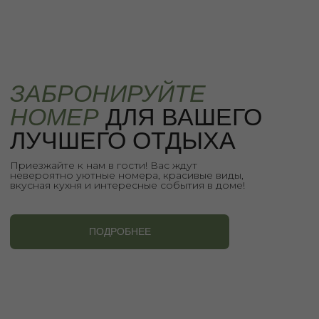
Подпишитесь на наши новости, чтобы
быть в курсе событий и приятных бонусов
в доме!
+
Использование материалов с сайта только с согласия
правообладателей
Meta* признана экстремистской организацией в РФ
ИП Суриков Иван Владимирович ИНН 331000785340
© 2021-2026 Гостевой Дом Суриковых | Все права защищены