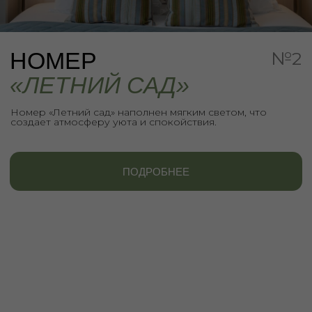
ПОДРОБНЕЕ
ИНФОРМАЦИЯ
О НОМЕРЕ
«ЛЕТНИЙ САД»
Природа наш большой вдохновитель, именно
поэтому тут мы использовали ботаническую
роспись на мебели, картины с цветами и
пастельные оттенки в интерьере. Это
пространство для отдыха, тишины и простых
радостей — когда время замедляется, а каждый
день наполнен светом и спокойствием.