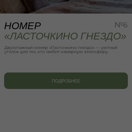
ПОДРОБНЕЕ
ИНФОРМАЦИЯ
О НОМЕРЕ
«ЛАСТОЧКИНО ГНЕЗДО»
Здесь чувствуешь себя защищённым, словно в
тёплом гнездышке на высоте. На создание этого
номера нас вдохновили ласточки, которые
каждый год возвращаются в одни и те же гнезда.
Это место, где хочется замедлиться и
почувствовать спокойствие вдали от суеты.