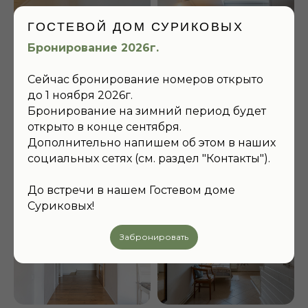
ГОСТЕВОЙ ДОМ СУРИКОВЫХ
Бронирование 2026г.
ЗАБРОНИРУЙТЕ
НОМЕР
ДЛЯ ВАШЕГО
Сейчас бронирование номеров открыто
ЛУЧШЕГО ОТДЫХА
до 1 ноября 2026г.
Бронирование на зимний период будет
Приезжайте к нам в гости! Вас ждут
невероятно уютные номера, красивые виды,
открыто в конце сентября.
вкусная кухня и интересные события в доме!
Дополнительно напишем об этом в наших
социальных сетях (см. раздел "Контакты").
ПОДРОБНЕЕ
До встречи в нашем Гостевом доме
Суриковых!
Забронировать
Семейный отель на берегу реки Каменка, близ древних
монастырей и вековых памятников архитектуры