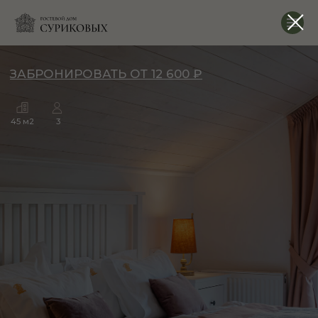
ЗАБРОНИРОВАТЬ ОТ 12 600 ₽
45 м2
3
НОМЕР
№6
«ЛАСТОЧКИНО ГНЕЗДО»
Двухэтажный номер «Ласточкино гнездо» — уютный
уголок для тех, кто любит камерную атмосферу.