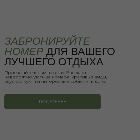
Подпишитесь на наши новости, чтобы
быть в курсе событий и приятных бонусов
в доме!
+
Использование материалов с сайта только с согласия
правообладателей
Meta* признана экстремистской организацией в РФ
ИП Суриков Иван Владимирович ИНН 331000785340
© 2021-2026 Гостевой Дом Суриковых | Все права защищены