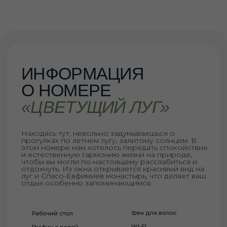
отдых особенно запоминающимся.
Фен для волос
Рабочий стол
WI-FI
Графин с водой
Кондиционер
Кружки и чай
Телевизор
Чайник
Мини-холодильник
Душевой комплект
БЫСТРОЕ БРОНИРОВАНИЕ
40 м2
3