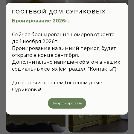
ГОСТЕВОЙ ДОМ СУРИКОВЫХ
Бронирование 2026г.
ЗАБРОНИРУЙТЕ
НОМЕР
ДЛЯ ВАШЕГО
Сейчас бронирование номеров открыто
ЛУЧШЕГО ОТДЫХА
до 1 ноября 2026г.
Бронирование на зимний период будет
Приезжайте к нам в гости! Вас ждут
невероятно уютные номера, красивые виды,
открыто в конце сентября.
вкусная кухня и интересные события в доме!
Дополнительно напишем об этом в наших
социальных сетях (см. раздел "Контакты").
ПОДРОБНЕЕ
До встречи в нашем Гостевом доме
Суриковых!
Забронировать
Семейный отель на берегу реки Каменка, близ древних
монастырей и вековых памятников архитектуры