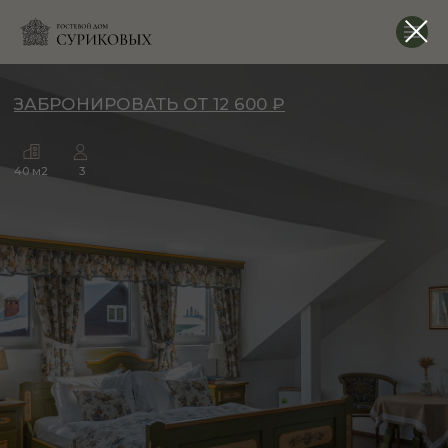
ЗАБРОНИРОВАТЬ ОТ 12 600 ₽
40 м2
3
НОМЕР
№9
«ЦВЕТУЩИЙ ЛУГ»
Номер «Цветущий луг» манит ароматами трав и диких
цветов. В убранстве этой комнаты мы использовали