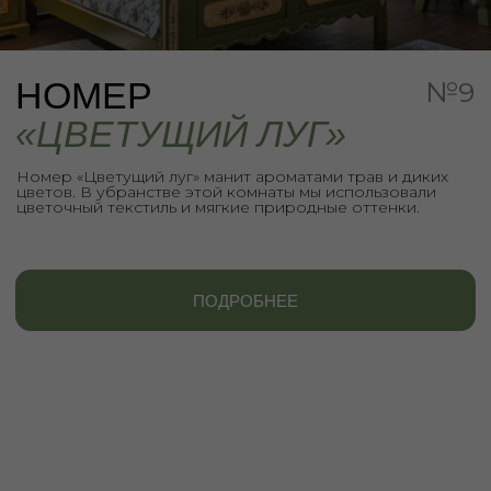
цветочный текстиль и мягкие природные оттенки.
ПОДРОБНЕЕ
ИНФОРМАЦИЯ
О НОМЕРЕ
«ЦВЕТУЩИЙ ЛУГ»
Находясь тут, невольно задумываешься о
прогулках по летнем лугу, залитому солнцем. В
этом номере нам хотелось передать спокойствие
и естественную гармонию жизни на природе,
чтобы вы могли по-настоящему расслабиться и
отдохнуть. Из окна открывается красивый вид на
луг и Спасо-Евфимиев монастырь, что делает ваш