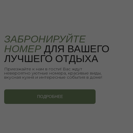
Подпишитесь на наши новости, чтобы
быть в курсе событий и приятных бонусов
в доме!
+
Использование материалов с сайта только с согласия
правообладателей
Meta* признана экстремистской организацией в РФ
ИП Суриков Иван Владимирович ИНН 331000785340
© 2021-2026 Гостевой Дом Суриковых | Все права защищены